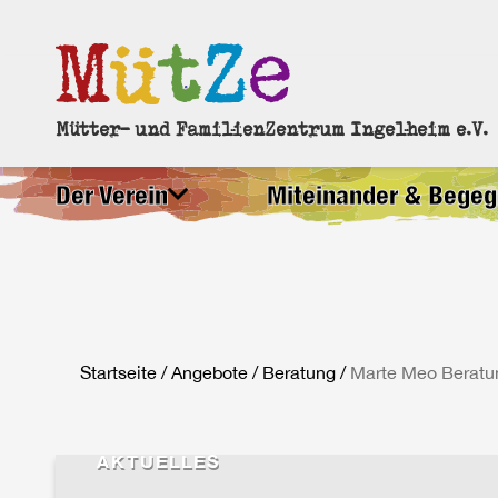
Mütter- und FamilienZentrum Ingelheim e.V.
Der Verein
Miteinander & Bege
Startseite
/
Angebote
/
Beratung
/
Marte Meo Beratu
AKTUELLES