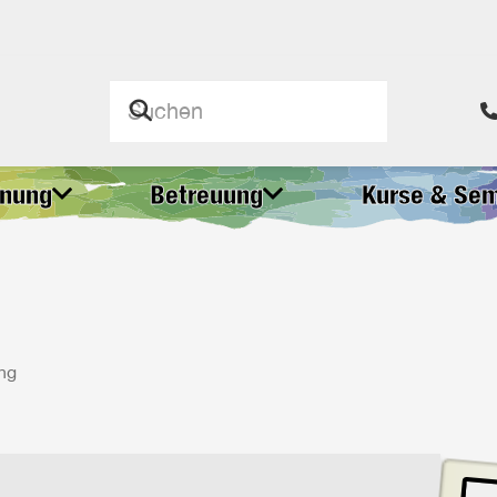
gnung
Betreuung
Kurse & Sem
ng