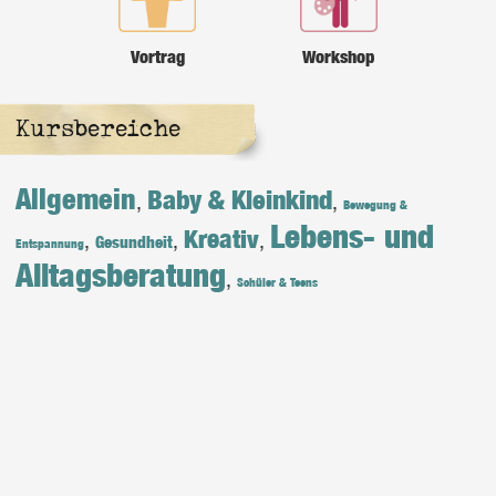
Vortrag
Workshop
Kursbereiche
Allgemein
Baby & Kleinkind
,
,
Bewegung &
Lebens- und
Kreativ
,
,
,
Gesundheit
Entspannung
Alltagsberatung
,
Schüler & Teens