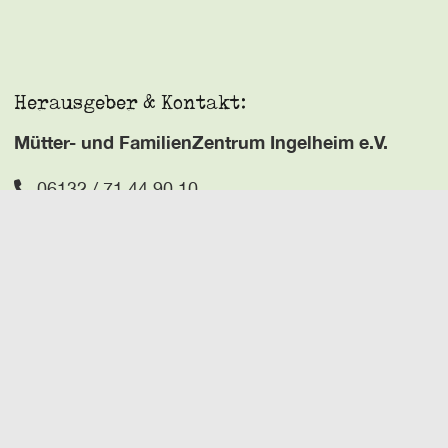
Herausgeber & Kontakt:
Mütter- und FamilienZentrum Ingelheim e.V.
06132 / 71 44 90 10
Die Verantwortung für Angaben der Kurse liegt bei
den Kursanbietern. Die Verantwortung für
allgemeine Teile: MütZe e.V.